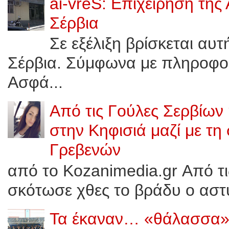
ai-vreS: Επιχείρηση της
Σέρβια
Σε εξέλιξη βρίσκεται αυ
Σέρβια. Σύμφωνα με πληροφορί
Ασφά...
Από τις Γούλες Σερβίων
στην Κηφισιά μαζί με τη
Γρεβενών
από το Kozanimedia.gr Από τ
σκότωσε χθες το βράδυ ο αστυ
Τα έκαναν… «θάλασσα»