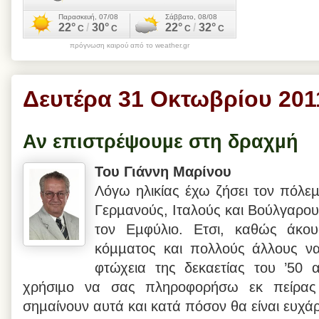
πρόγνωση καιρού από το weather.gr
Δευτέρα 31 Οκτωβρίου 201
Αν επιστρέψουµε στη δραχµή
Του Γιάννη Μαρίνου
Λόγω ηλικίας έχω ζήσει τον πόλεµ
Γερµανούς, Ιταλούς και Βούλγαρους
τον Εµφύλιο. Ετσι, καθώς άκο
κόµµατος και πολλούς άλλους να
φτώχεια της δεκαετίας του ’50 
χρήσιµο να σας πληροφορήσω εκ πείρας α
σηµαίνουν αυτά και κατά πόσον θα είναι ευχά