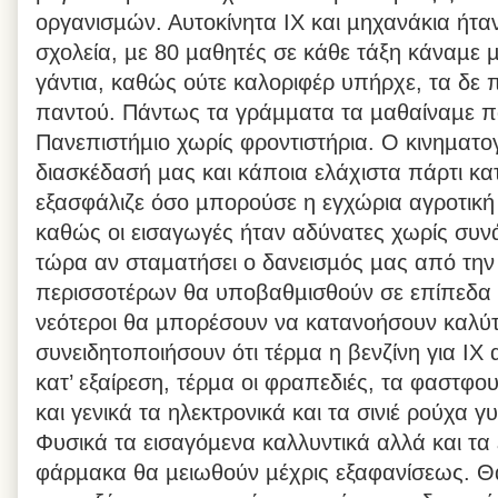
οργανισµών. Αυτοκίνητα ΙΧ και µηχανάκια ήτα
σχολεία, µε 80 µαθητές σε κάθε τάξη κάναµε 
γάντια, καθώς ούτε καλοριφέρ υπήρχε, τα δ
παντού. Πάντως τα γράµµατα τα µαθαίναµε π
Πανεπιστήµιο χωρίς φροντιστήρια. Ο κινηµατο
διασκέδασή µας και κάποια ελάχιστα πάρτι κατ
εξασφάλιζε όσο µπορούσε η εγχώρια αγροτική
καθώς οι εισαγωγές ήταν αδύνατες χωρίς συν
τώρα αν σταµατήσει ο δανεισµός µας από την 
περισσοτέρων θα υποβαθµισθούν σε επίπεδα 
νεότεροι θα µπορέσουν να κατανοήσουν καλύτ
συνειδητοποιήσουν ότι τέρµα η βενζίνη για ΙΧ 
κατ’ εξαίρεση, τέρµα οι φραπεδιές, τα φαστφο
και γενικά τα ηλεκτρονικά και τα σινιέ ρούχα 
Φυσικά τα εισαγόµενα καλλυντικά αλλά και τα
φάρµακα θα µειωθούν µέχρις εξαφανίσεως. Θ