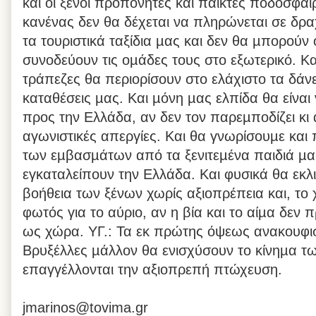
και οι ξένοι προπονητές και παίκτες ποδοσφα
κανένας δεν θα δέχεται να πληρώνεται σε δρα
τα τουριστικά ταξίδια µας και δεν θα µπορούν 
συνοδεύουν τις οµάδες τους στο εξωτερικό. Και
τράπεζες θα περιορίσουν στο ελάχιστο τα δάνε
καταθέσεις µας. Και µόνη µας ελπίδα θα είναι 
προς την Ελλάδα, αν δεν τον παρεµποδίζει κι
αγωνιστικές απεργίες. Και θα γνωρίσουµε και
των εµβασµάτων από τα ξενιτεµένα παιδιά µα
εγκαταλείπουν την Ελλάδα. Και φυσικά θα εκ
βοήθεια των ξένων χωρίς αξιοπρέπεια και, το 
φωτός για το αύριο, αν η βία και το αίµα δεν
ως χώρα. ΥΓ.: Τα εκ πρώτης όψεως ανακουφι
Βρυξέλλες µάλλον θα ενισχύσουν το κίνηµα τ
επαγγέλλονται την αξιοπρεπή πτώχευση.
jmarinos@tovima.gr