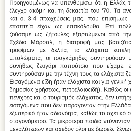
Προηγουµένως να υπενθυµίσω ότι η Ελλάς τε
έλεγχο ακόµη και τη δεκαετία του ’70. Τα α
και οι 3-4 πτωχεύσεις µας, που επισήµως 
εποπτεία είχαν ως επακόλουθο. Επί πολ
ζούσαµε ως ζήτουλες εξαρτώµενοι από την 
Σχέδιο Μάρσαλ, η διατροφή µας βασιζότ
τροφίµων µε δελτία, τα ελάχιστα ευτε
µπαλώµατα, οι τσαγκάρηδες συντηρούσαν µε
συνήθως ζευγάρι παπούτσια που είχαµε, εν
συντηρούσαν µε την τέχνη τους τα ελάχιστα ζε
Εισαγόµενα είδη ήταν ελάχιστα και για γενική 
δηµοσίας χρήσεως, πετρελαιοειδή). Καθώς οι
πενιχρές και ο τουρισµός ελάχιστος, δεν υπή
εισαγόµενα που δεν παράγονταν στην Ελλάδα. 
εξωτερικό ήταν αδιανόητα, καθώς το σχετικό 
σταγονόµετρο. Τα µικρότερα παιδιά ντύνονταν
µεγαλύτερων και σχεδόν όλοι µε δωρεές ξέν